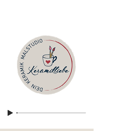
MALSTUDIO
KERAMIKLIEBE
by Kerstin Kewitz